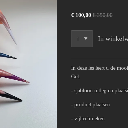
€ 100,00
€ 350,00
In winkel
In deze les leert u de moo
Gel.
- sjabloon uitleg en plaat
- product plaatsen
- vijltechnieken