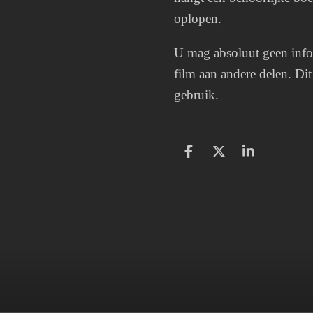
oplopen.
U mag absoluut geen infor
film aan andere delen. Di
gebruik.
D
D
S
e
e
h
l
e
a
e
l
r
n
e