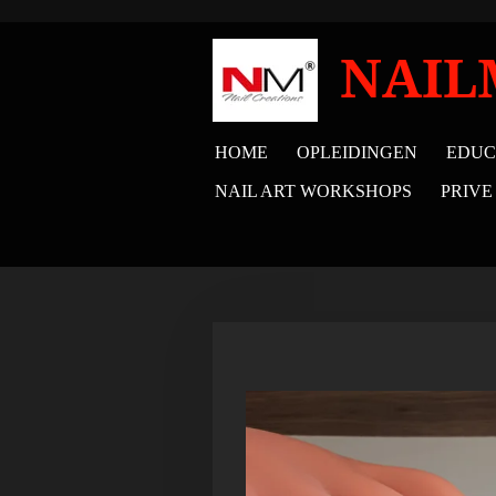
Ga
direct
NAIL
naar
de
HOME
OPLEIDINGEN
EDUC
hoofdinhoud
NAIL ART WORKSHOPS
PRIVE