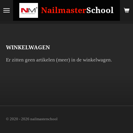
Ga
Nailmaster
School
direct
naar
de
hoofdinhoud
WINKELWAGEN
Er zitten geen artikelen (meer) in de winkelwagen.
© 2020 - 2026 nailmasterschool