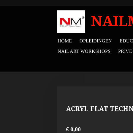
Ga
direct
NAIL
naar
de
HOME
OPLEIDINGEN
EDUC
hoofdinhoud
NAIL ART WORKSHOPS
PRIVE
ACRYL FLAT TECHN
€ 0,00