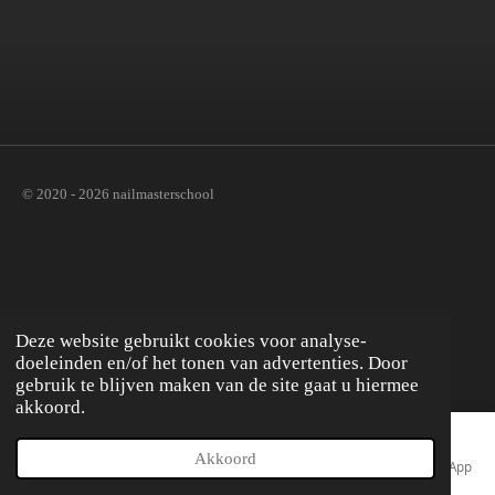
n
e
n
© 2020 - 2026 nailmasterschool
Deze website gebruikt cookies voor analyse-
doeleinden en/of het tonen van advertenties. Door
gebruik te blijven maken van de site gaat u hiermee
akkoord.
Akkoord
E-mailadres
Telefoonnummer
Kaart
Facebook
WhatsApp