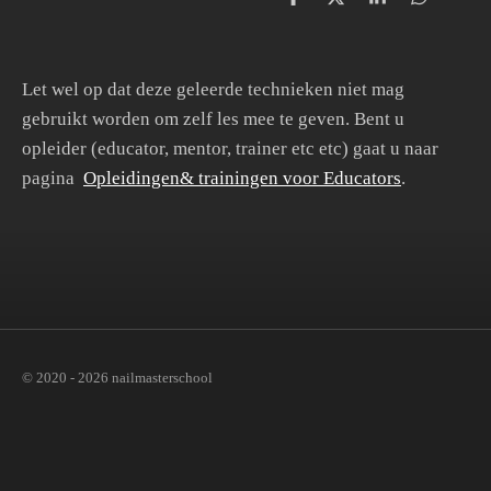
D
D
S
D
e
e
h
e
l
e
a
l
e
l
r
e
n
e
n
Let wel op dat deze geleerde technieken niet mag
gebruikt worden om zelf les mee te geven. Bent u
opleider (educator, mentor, trainer etc etc) gaat u naar
pagina
Opleidingen& trainingen voor Educators
.
© 2020 - 2026 nailmasterschool