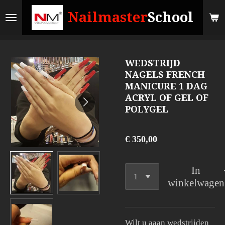
Ga
Nailmaster
School
direct
naar
de
WEDSTRIJD
hoofdinhoud
NAGELS FRENCH
MANICURE 1 DAG
ACRYL OF GEL OF
POLYGEL
€ 350,00
In
winkelwagen
Wilt u aaan wedstrijden