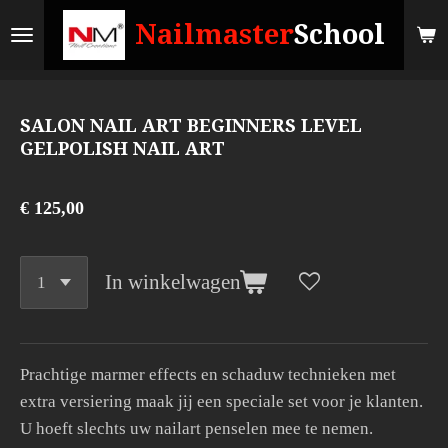
Ga
Nailmaster
School
direct
naar
de
SALON NAIL ART BEGINNERS LEVEL
hoofdinhoud
GELPOLISH NAIL ART
€ 125,00
In winkelwagen
Prachtige marmer effects en schaduw technieken met
extra versiering maak jij een speciale set voor je klanten.
U hoeft slechts uw nailart penselen mee te nemen.