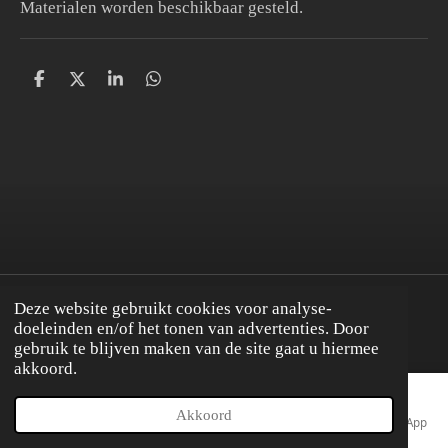
Materialen worden beschikbaar gesteld.
D
D
S
D
e
e
h
e
l
e
a
l
e
l
r
e
n
e
n
Deze website gebruikt cookies voor analyse-
© 2020 - 2026 nailmasterschool
doeleinden en/of het tonen van advertenties. Door
gebruik te blijven maken van de site gaat u hiermee
akkoord.
Akkoord
E-mailadres
Telefoonnummer
Kaart
Facebook
WhatsApp