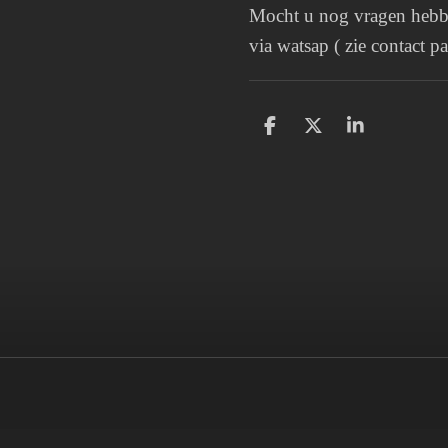
Mocht u nog vragen hebbe
via watsap ( zie contact pa
D
D
S
e
e
h
l
e
a
e
l
r
n
e