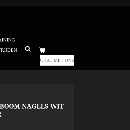
AINING
RIJDEN
CHAT MET ONS
YBOOM NAGELS WIT
R