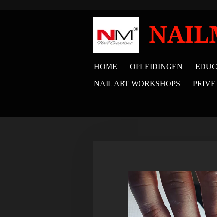
Ga
direct
NAIL
naar
de
HOME
OPLEIDINGEN
EDUC
hoofdinhoud
NAIL ART WORKSHOPS
PRIVE