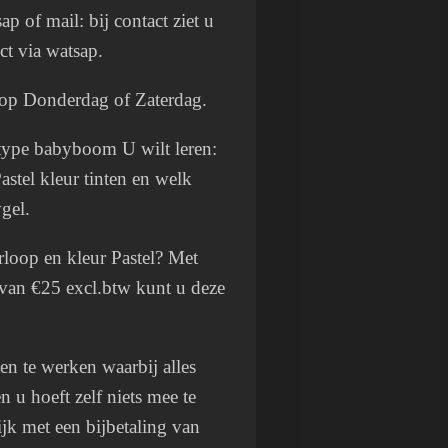
p of mail: bij contact ziet u
ect via watsap.
op Donderdag of Zaterdag.
 type babyboom U wilt leren:
astel kleur tinten en welk
ygel.
rloop en kleur Pastel? Met
e van €25 excl.btw kunt u deze
n te werken waarbij alles
n u hoeft zelf niets mee te
jk met een bijbetaling van