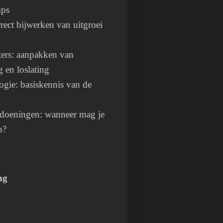
ips
ect bijwerken van uitgroei
ers: aanpakken van
g en loslating
gie: basiskennis van de
doeningen: wanneer mag je
n?
ng