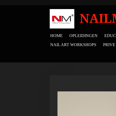
Ga
direct
NAIL
naar
de
HOME
OPLEIDINGEN
EDUC
hoofdinhoud
NAIL ART WORKSHOPS
PRIVE