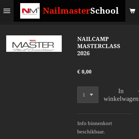
Ga
Nailmaster
School
direct
naar
de
NAILCAMP
hoofdinhoud
MASTERCLASS
2026
€ 0,00
In
winkelwagen
Info binnenkort
beschikbaar.