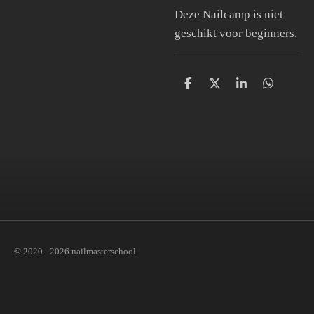
Deze Nailcamp is niet
geschikt voor beginners.
D
D
S
D
e
e
h
e
l
e
a
l
e
l
r
e
n
e
n
© 2020 - 2026 nailmasterschool