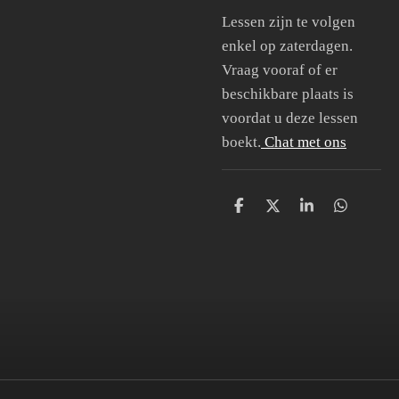
Lessen zijn te volgen
enkel op zaterdagen.
Vraag vooraf of er
beschikbare plaats is
voordat u deze lessen
boekt.
Chat met ons
D
D
S
D
e
e
h
e
l
e
a
l
e
l
r
e
n
e
n