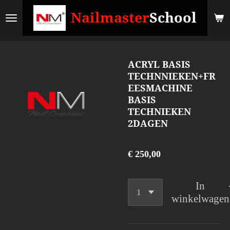
Ga
Nailmaster
School
direct
naar
de
ACRYL BASIS
hoofdinhoud
TECHNNIEKEN+FR
EESMACHINE
BASIS
TECHNIEKEN
2DAGEN
€ 250,00
In
winkelwagen