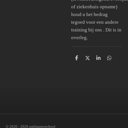
of ziekenhuis opname)
houd u het bedrag
tegoed voor een andere
training bij ons . Dit is in
overleg.
D
D
S
D
e
e
h
e
l
e
a
l
e
l
r
e
n
e
n
© 2020 - 2026 nailmasterschool