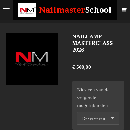
Ga
Nailmaster
School
direct
naar
de
NAILCAMP
hoofdinhoud
MASTERCLASS
2026
€ 500,00
Kies een van de
volgende
mogelijkheden