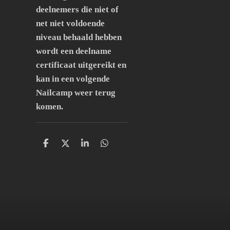
deelnemers die niet of
net niet voldoende
niveau behaald hebben
wordt een deelname
certificaat uitgereikt en
kan in een volgende
Nailcamp weer terug
komen.
D
D
S
D
e
e
h
e
l
e
a
l
e
l
r
e
n
e
n