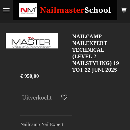
Ga
Nailmaster
School
direct
naar
de
NAILCAMP
hoofdinhoud
NAILEXPERT
TECHNICAL
(LEVEL 2
NAILSTYLING) 19
TOT 22 JUNI 2025
€ 950,00
Uitverkocht
Nailcamp NailExpert